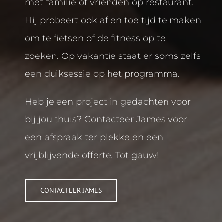
met familie of vrienden op restaurant.
Hij probeert ook af en toe tijd te maken
om te fietsen of de fitness op te
zoeken. Op vakantie staat er soms zelfs
een duiksessie op het programma.
Heb je een project in gedachten voor
bij jou thuis? Contacteer James voor
een afspraak ter plekke en een
vrijblijvende offerte. Tot gauw!
CONTACTEER JAMES