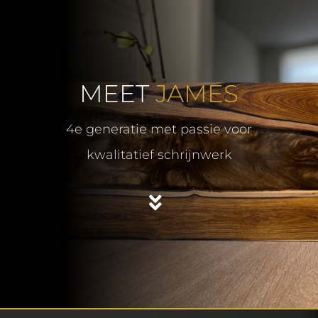
Skip
to
content
MEET
JAMES
4e generatie met passie voor
kwalitatief schrijnwerk